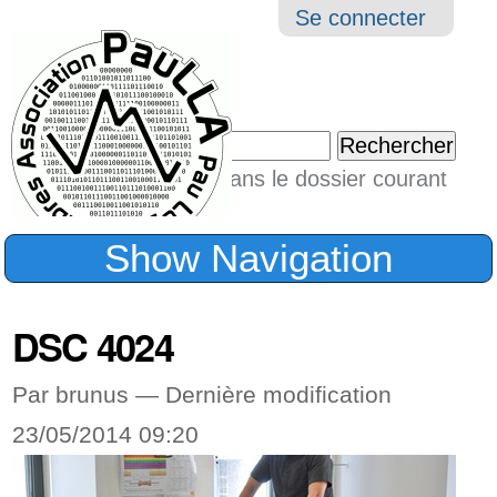
Aller
Navigation
Outil
Se connecter
au
perso
contenu.
|
Chercher par
Aller
Seulement dans le dossier courant
à
Recherche
avancée…
la
Show Navigation
navigation
DSC 4024
Par brunus —
Dernière modification
23/05/2014 09:20