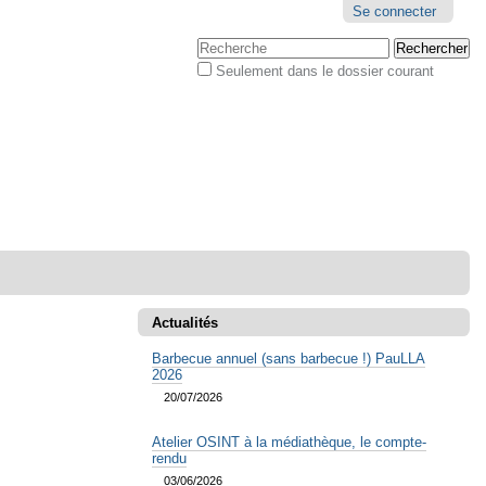
Outils
Se connecter
personnels
Chercher par
Seulement dans le dossier courant
Recherche
avancée…
Actualités
Barbecue annuel (sans barbecue !) PauLLA
2026
20/07/2026
Atelier OSINT à la médiathèque, le compte-
rendu
03/06/2026