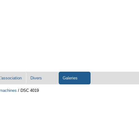
L'association
Divers
Galeries
s machines
/
DSC 4019