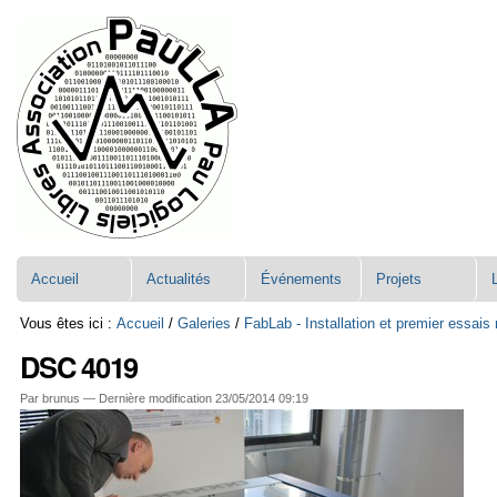
Aller
Navigation
au
contenu.
|
Aller
à
la
navigation
Accueil
Actualités
Événements
Projets
Vous êtes ici :
Accueil
/
Galeries
/
FabLab - Installation et premier essai
DSC 4019
Par brunus —
Dernière modification
23/05/2014 09:19