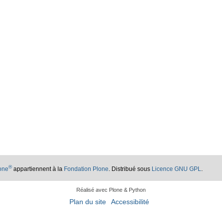
®
lone
appartiennent à la
Fondation Plone
. Distribué sous
Licence GNU GPL
.
Réalisé avec Plone & Python
Plan du site
Accessibilité