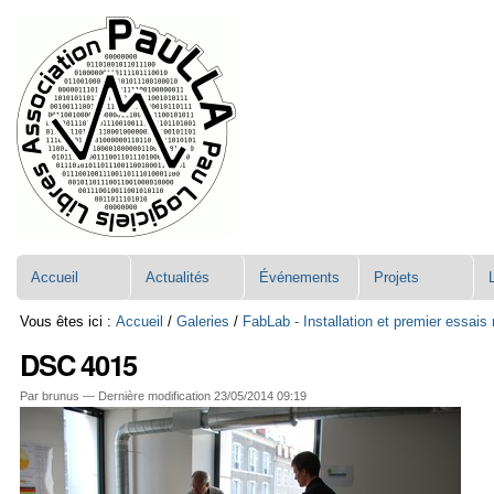
Aller
Navigation
au
contenu.
|
Aller
à
la
navigation
Accueil
Actualités
Événements
Projets
Vous êtes ici :
Accueil
/
Galeries
/
FabLab - Installation et premier essai
DSC 4015
Par brunus —
Dernière modification
23/05/2014 09:19