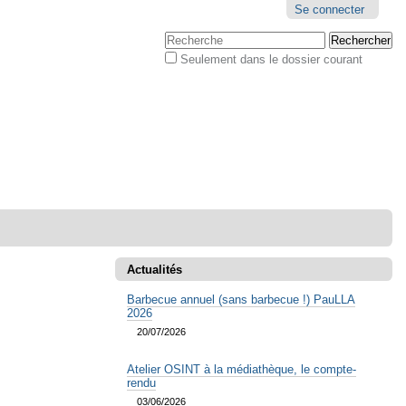
Outils
Se connecter
personnels
Chercher par
Seulement dans le dossier courant
Recherche
avancée…
Actualités
Barbecue annuel (sans barbecue !) PauLLA
2026
20/07/2026
Atelier OSINT à la médiathèque, le compte-
rendu
03/06/2026