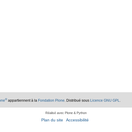
®
lone
appartiennent à la
Fondation Plone
. Distribué sous
Licence GNU GPL
.
Réalisé avec Plone & Python
Plan du site
Accessibilité