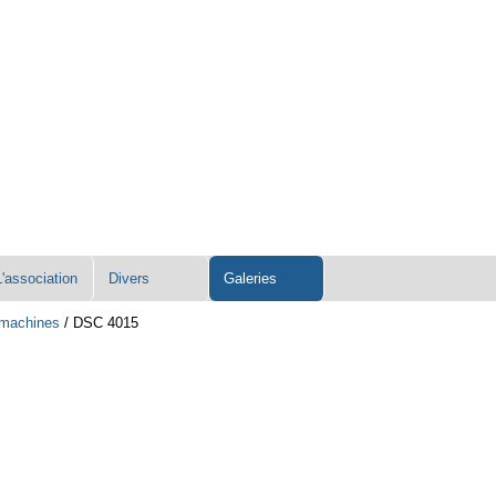
L'association
Divers
Galeries
s machines
/
DSC 4015