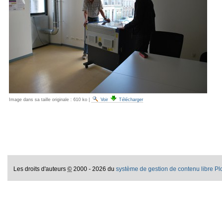
Image dans sa taille originale :
610 ko
|
Voir
Télécharger
Les droits d'auteurs
©
2000 - 2026 du
système de gestion de contenu libre P