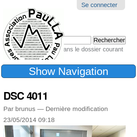
Aller
Navigation
Outil
Se connecter
au
perso
contenu.
|
Chercher par
Aller
Seulement dans le dossier courant
à
Recherche
avancée…
la
Show Navigation
navigation
DSC 4011
Par brunus —
Dernière modification
23/05/2014 09:18