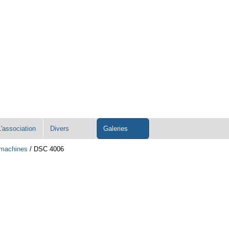
L'association
Divers
Galeries
s machines
/
DSC 4006