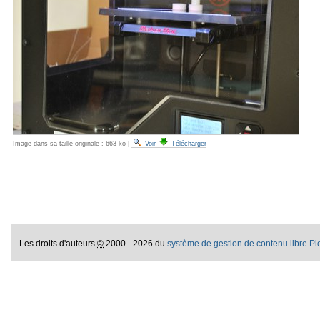
Image dans sa taille originale :
663 ko
|
Voir
Télécharger
Les droits d'auteurs
©
2000 - 2026 du
système de gestion de contenu libre P