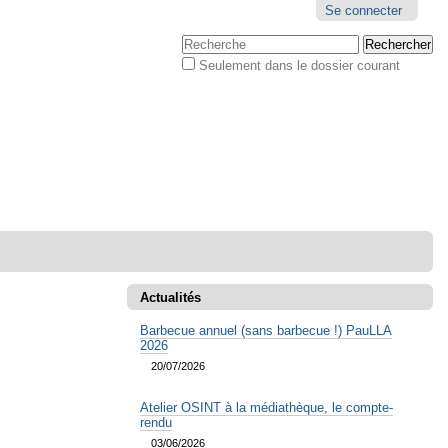
Outils
Se connecter
personnels
Chercher par
Seulement dans le dossier courant
Recherche
avancée…
Actualités
Barbecue annuel (sans barbecue !) PauLLA
2026
20/07/2026
Atelier OSINT à la médiathèque, le compte-
rendu
03/06/2026