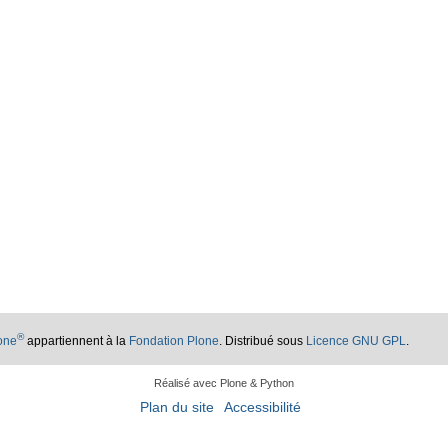
®
lone
appartiennent à la
Fondation Plone
. Distribué sous
Licence GNU GPL
.
Réalisé avec Plone & Python
Plan du site
Accessibilité