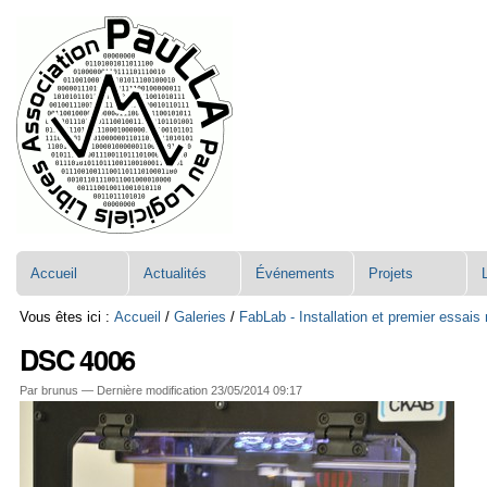
Aller
Navigation
au
contenu.
|
Aller
à
la
navigation
Accueil
Actualités
Événements
Projets
Vous êtes ici :
Accueil
/
Galeries
/
FabLab - Installation et premier essai
DSC 4006
Par brunus —
Dernière modification
23/05/2014 09:17