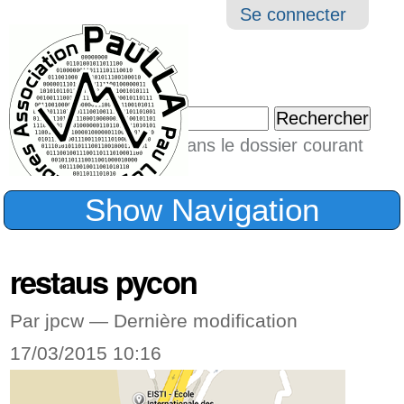
Aller
Navigation
Outil
Se connecter
au
perso
contenu.
|
Chercher par
Aller
Seulement dans le dossier courant
à
Recherche
avancée…
la
Show Navigation
navigation
restaus pycon
Par jpcw —
Dernière modification
17/03/2015 10:16