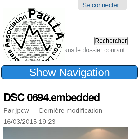
Aller
Navigation
Outil
Se connecter
au
perso
contenu.
|
Chercher par
Aller
Seulement dans le dossier courant
à
Recherche
avancée…
la
Show Navigation
navigation
DSC 0694.embedded
Par jpcw —
Dernière modification
16/03/2015 19:23