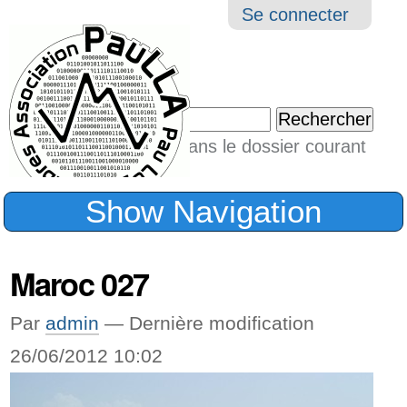
Aller
Navigation
Outil
Se connecter
au
perso
contenu.
|
Chercher par
Aller
Seulement dans le dossier courant
à
Recherche
avancée…
la
Show Navigation
navigation
Maroc 027
Par
admin
—
Dernière modification
26/06/2012 10:02