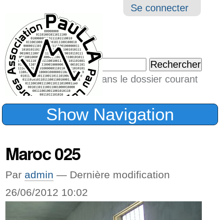
Aller
Navigation
Outil
Se connecter
au
perso
contenu.
|
Chercher par
Aller
Seulement dans le dossier courant
à
Recherche
avancée…
la
Show Navigation
navigation
Maroc 025
Par
admin
—
Dernière modification
26/06/2012 10:02