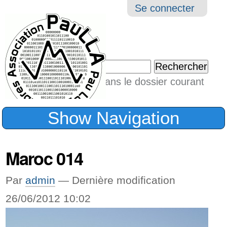
Aller
Navigation
Outil
Se connecter
au
perso
contenu.
|
Chercher par
Aller
Seulement dans le dossier courant
à
Recherche
avancée…
la
Show Navigation
navigation
Maroc 014
Par
admin
—
Dernière modification
26/06/2012 10:02