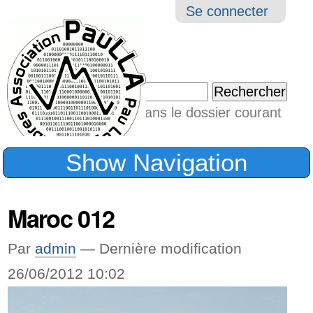
Aller
Navigation
Outil
Se connecter
au
perso
contenu.
|
Chercher par
Aller
Seulement dans le dossier courant
à
Recherche
avancée…
la
Show Navigation
navigation
Maroc 012
Par
admin
—
Dernière modification
26/06/2012 10:02