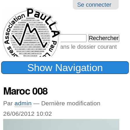
Aller
Navigation
Outil
Se connecter
au
perso
contenu.
|
Chercher par
Aller
Seulement dans le dossier courant
à
Recherche
avancée…
la
Show Navigation
navigation
Maroc 008
Par
admin
—
Dernière modification
26/06/2012 10:02