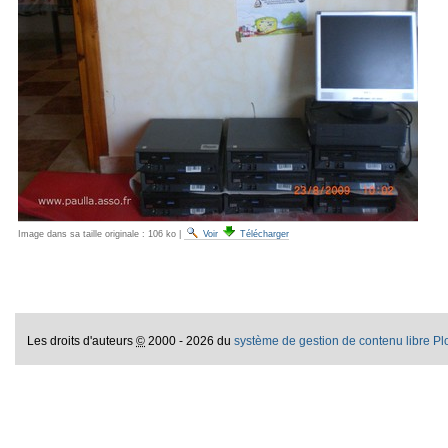
Image dans sa taille originale :
106 ko
|
Voir
Télécharger
Les droits d'auteurs
©
2000 - 2026 du
système de gestion de contenu libre P