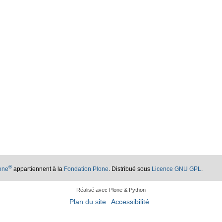
®
lone
appartiennent à la
Fondation Plone
. Distribué sous
Licence GNU GPL
.
Réalisé avec Plone & Python
Plan du site
Accessibilité