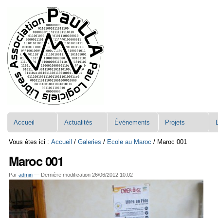
Aller
Navigation
au
contenu.
|
Aller
à
la
navigation
Accueil
Actualités
Événements
Projets
Vous êtes ici :
Accueil
/
Galeries
/
Ecole au Maroc
/
Maroc 001
Maroc 001
Par
admin
—
Dernière modification
26/06/2012 10:02