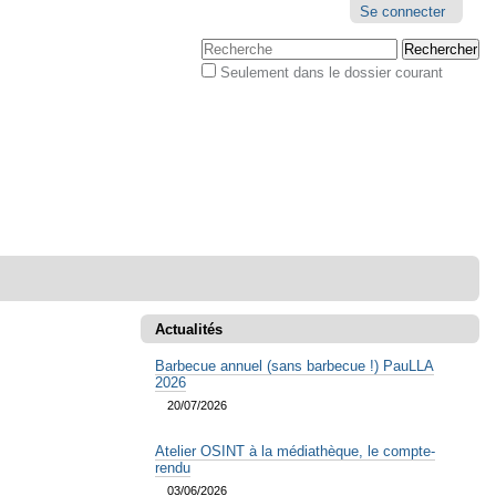
Outils
Se connecter
personnels
Chercher par
Seulement dans le dossier courant
Recherche
avancée…
Actualités
Barbecue annuel (sans barbecue !) PauLLA
2026
20/07/2026
Atelier OSINT à la médiathèque, le compte-
rendu
03/06/2026