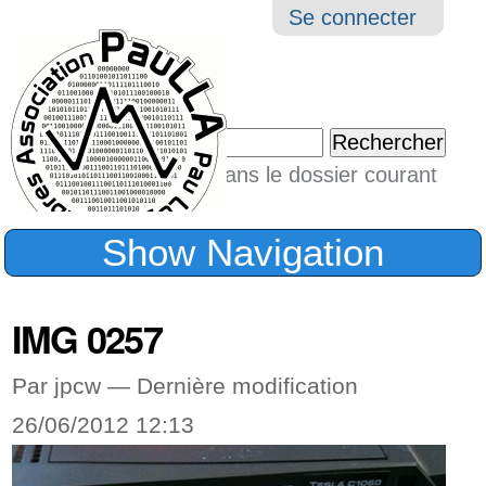
Aller
Navigation
Outil
Se connecter
au
perso
contenu.
|
Chercher par
Aller
Seulement dans le dossier courant
à
Recherche
avancée…
la
Show Navigation
navigation
IMG 0257
Par jpcw —
Dernière modification
26/06/2012 12:13