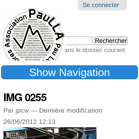
Aller
Navigation
Outil
Se connecter
au
perso
contenu.
|
Chercher par
Aller
Seulement dans le dossier courant
à
Recherche
avancée…
la
Show Navigation
navigation
IMG 0255
Par jpcw —
Dernière modification
26/06/2012 12:13