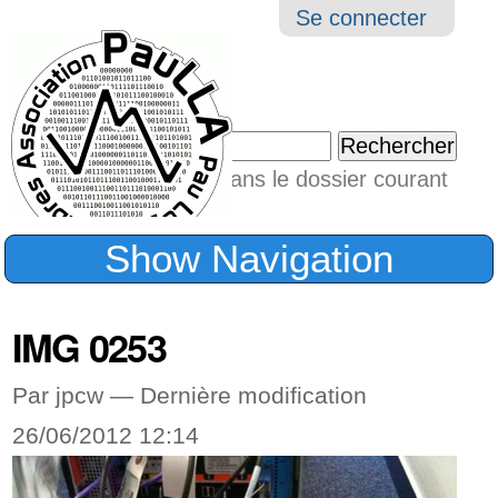
Aller
Navigation
Outil
Se connecter
au
perso
contenu.
|
Chercher par
Aller
Seulement dans le dossier courant
à
Recherche
avancée…
la
Show Navigation
navigation
IMG 0253
Par jpcw —
Dernière modification
26/06/2012 12:14