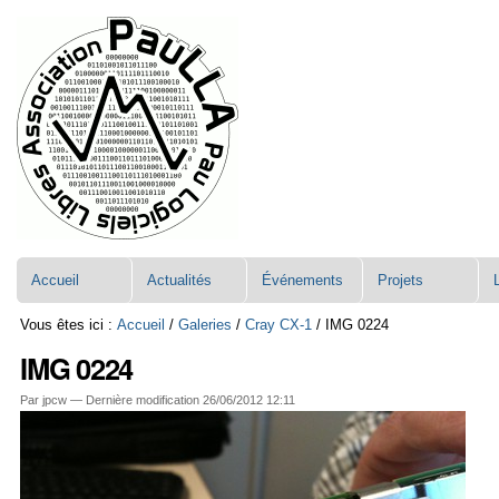
Aller
Navigation
au
contenu.
|
Aller
à
la
navigation
Accueil
Actualités
Événements
Projets
Vous êtes ici :
Accueil
/
Galeries
/
Cray CX-1
/
IMG 0224
IMG 0224
Par jpcw —
Dernière modification
26/06/2012 12:11