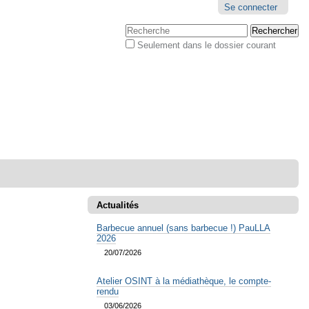
Outils
Se connecter
personnels
Chercher par
Seulement dans le dossier courant
Recherche
avancée…
Actualités
Barbecue annuel (sans barbecue !) PauLLA
2026
20/07/2026
Atelier OSINT à la médiathèque, le compte-
rendu
03/06/2026