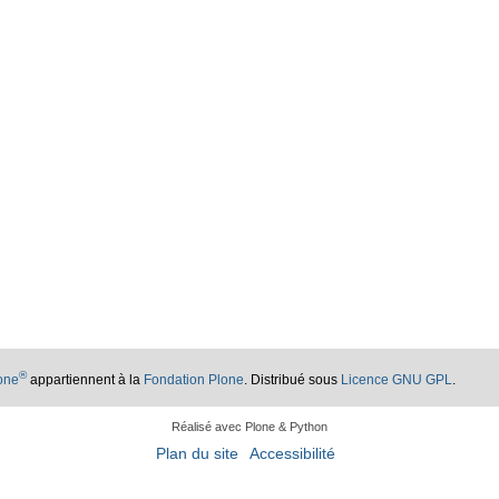
®
lone
appartiennent à la
Fondation Plone
. Distribué sous
Licence GNU GPL
.
Réalisé avec Plone & Python
Plan du site
Accessibilité