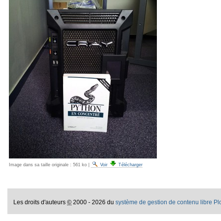
Image dans sa taille originale :
561 ko
|
Voir
Télécharger
Les droits d'auteurs
©
2000 - 2026 du
système de gestion de contenu libre P