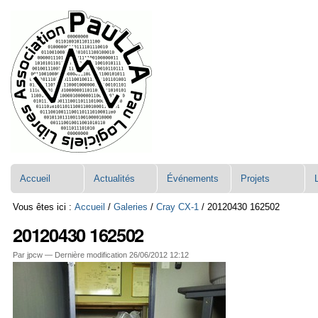
Aller
Navigation
au
contenu.
|
Aller
à
la
navigation
Accueil
Actualités
Événements
Projets
Vous êtes ici :
Accueil
/
Galeries
/
Cray CX-1
/
20120430 162502
20120430 162502
Par jpcw —
Dernière modification
26/06/2012 12:12