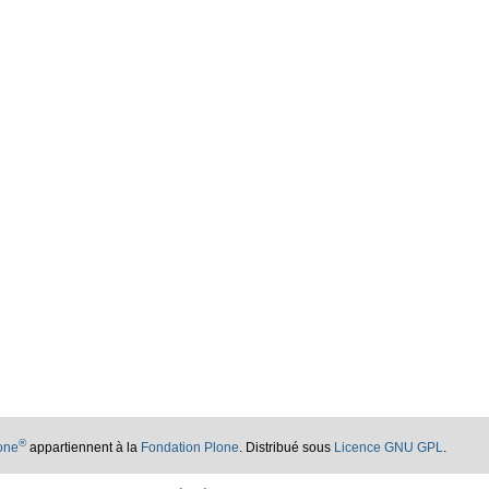
®
lone
appartiennent à la
Fondation Plone
. Distribué sous
Licence GNU GPL
.