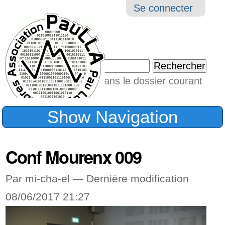
Aller
Navigation
Outil
Se connecter
au
perso
contenu.
|
Chercher par
Aller
Seulement dans le dossier courant
à
Recherche
avancée…
la
Show Navigation
navigation
Conf Mourenx 009
Par mi-cha-el —
Dernière modification
08/06/2017 21:27