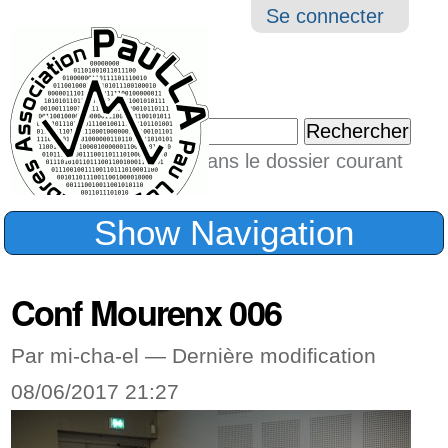
Aller
Navigation
Outil
Se connecter
au
perso
contenu.
|
Chercher par
Aller
Seulement dans le dossier courant
à
Recherche
avancée…
la
Show Navigation
navigation
Conf Mourenx 006
Par mi-cha-el —
Dernière modification
08/06/2017 21:27