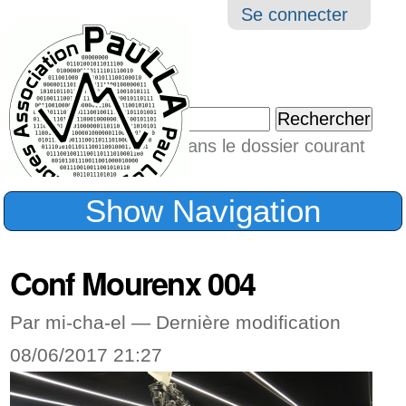
Aller
Navigation
Outil
Se connecter
au
perso
contenu.
|
Chercher par
Aller
Seulement dans le dossier courant
à
Recherche
avancée…
la
Show Navigation
navigation
Conf Mourenx 004
Par mi-cha-el —
Dernière modification
08/06/2017 21:27