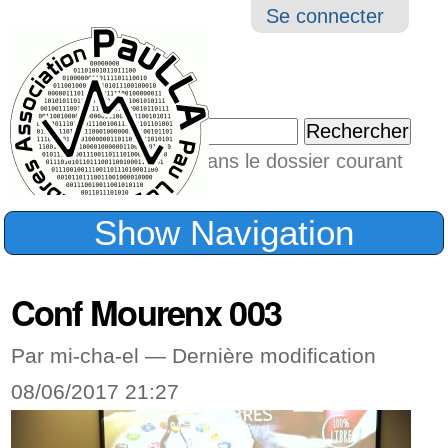
Aller
Navigation
Outil
Se connecter
au
perso
contenu.
|
Chercher par
Aller
Seulement dans le dossier courant
à
Recherche
avancée…
la
Show Navigation
navigation
Conf Mourenx 003
Par mi-cha-el —
Dernière modification
08/06/2017 21:27