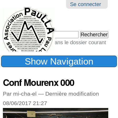
Aller
Navigation
Outil
Se connecter
au
perso
contenu.
|
Chercher par
Aller
Seulement dans le dossier courant
à
Recherche
avancée…
la
Show Navigation
navigation
Conf Mourenx 000
Par mi-cha-el —
Dernière modification
08/06/2017 21:27