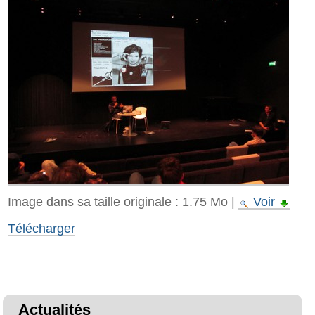
Image dans sa taille originale :
1.75 Mo
|
Voir
Télécharger
Actualités