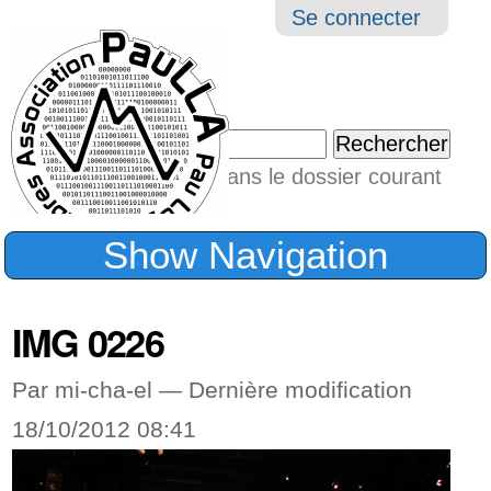
Aller
Navigation
Outil
Se connecter
au
perso
contenu.
|
Chercher par
Aller
Seulement dans le dossier courant
à
Recherche
avancée…
la
Show Navigation
navigation
IMG 0226
Par mi-cha-el —
Dernière modification
18/10/2012 08:41