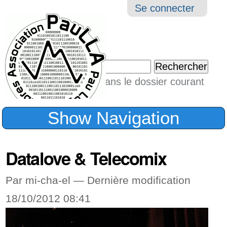
Aller
Navigation
Outil
Se connecter
au
perso
contenu.
|
Chercher par
Aller
Seulement dans le dossier courant
à
Recherche
avancée…
la
Show Navigation
navigation
Datalove & Telecomix
Par mi-cha-el —
Dernière modification
18/10/2012 08:41