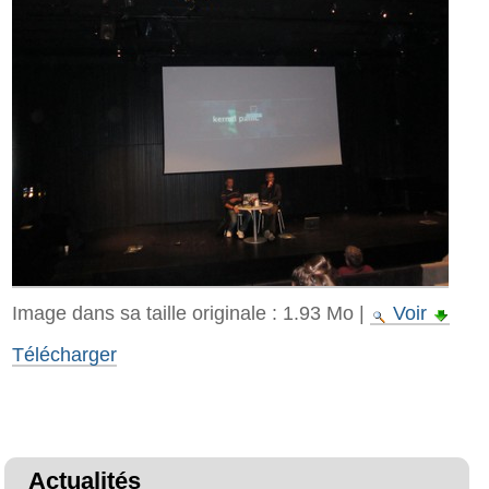
Image dans sa taille originale :
1.93 Mo
|
Voir
Télécharger
Actualités