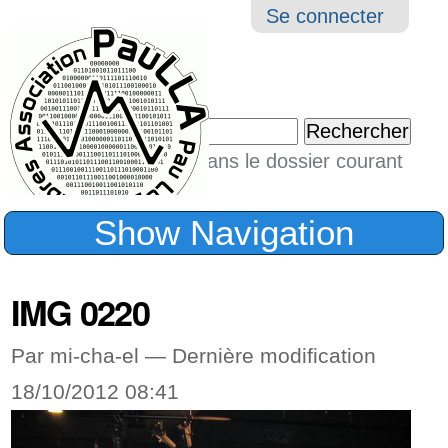
Aller
Navigation
Outil
Se connecter
au
perso
contenu.
|
Chercher par
Aller
Seulement dans le dossier courant
à
Recherche
avancée…
la
Show Navigation
navigation
IMG 0220
Par mi-cha-el —
Dernière modification
18/10/2012 08:41