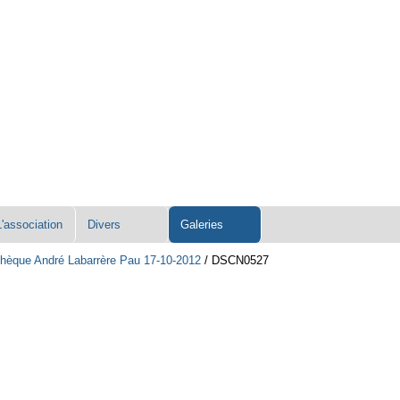
L'association
Divers
Galeries
hèque André Labarrère Pau 17-10-2012
/
DSCN0527