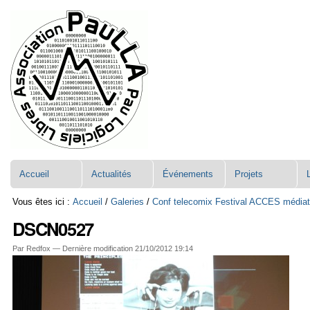
Aller
Navigation
au
contenu.
|
Aller
à
la
navigation
Accueil
Actualités
Événements
Projets
Vous êtes ici :
Accueil
/
Galeries
/
Conf telecomix Festival ACCES médiat
DSCN0527
Par Redfox —
Dernière modification
21/10/2012 19:14