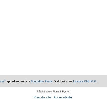
®
lone
appartiennent à la
Fondation Plone
. Distribué sous
Licence GNU GPL
.
Réalisé avec Plone & Python
Plan du site
Accessibilité