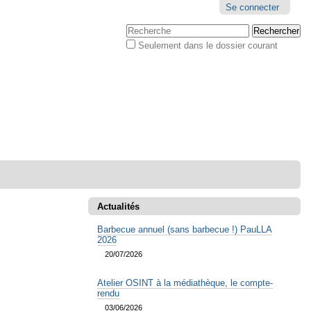
Outils
Se connecter
personnels
Chercher par
Seulement dans le dossier courant
Recherche
avancée…
Actualités
Barbecue annuel (sans barbecue !) PauLLA
2026
20/07/2026
Atelier OSINT à la médiathèque, le compte-
rendu
03/06/2026