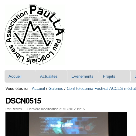
Aller
Navigation
au
contenu.
|
Aller
à
la
navigation
Accueil
Actualités
Événements
Projets
Vous êtes ici :
Accueil
/
Galeries
/
Conf telecomix Festival ACCES médiat
DSCN0515
Par Redfox —
Dernière modification
21/10/2012 19:15