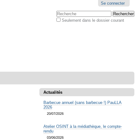
Outils
Se connecter
personnels
Chercher par
Seulement dans le dossier courant
Recherche
avancée…
Actualités
Barbecue annuel (sans barbecue !) PauLLA
2026
20/07/2026
Atelier OSINT à la médiathèque, le compte-
rendu
03/06/2026