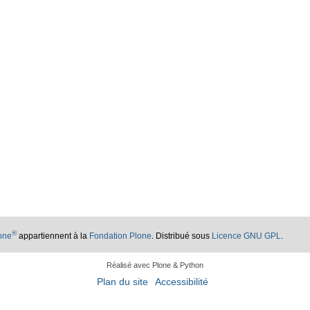
®
lone
appartiennent à la
Fondation Plone
. Distribué sous
Licence GNU GPL
.
Réalisé avec Plone & Python
Plan du site
Accessibilité