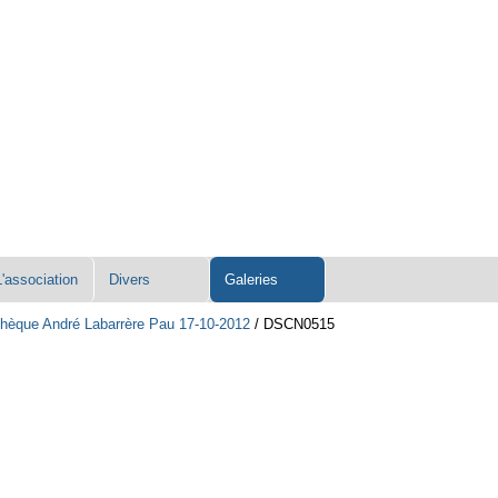
L'association
Divers
Galeries
hèque André Labarrère Pau 17-10-2012
/
DSCN0515