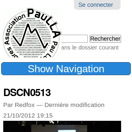
Aller
Navigation
Outil
Se connecter
au
perso
contenu.
|
Chercher par
Aller
Seulement dans le dossier courant
à
Recherche
avancée…
la
Show Navigation
navigation
DSCN0513
Par Redfox —
Dernière modification
21/10/2012 19:15