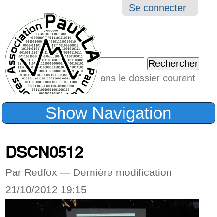
Aller
Navigation
Outil
Se connecter
au
perso
contenu.
|
Chercher par
Aller
Seulement dans le dossier courant
à
Recherche
avancée…
la
Show Navigation
navigation
DSCN0512
Par Redfox —
Dernière modification
21/10/2012 19:15