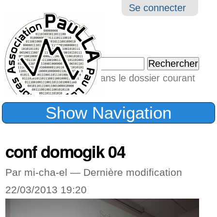
Aller
Navigation
Outil
Se connecter
au
perso
contenu.
|
Chercher par
Aller
Seulement dans le dossier courant
à
Recherche
avancée…
la
Show Navigation
navigation
conf domogik 04
Par mi-cha-el —
Dernière modification
22/03/2013 19:20