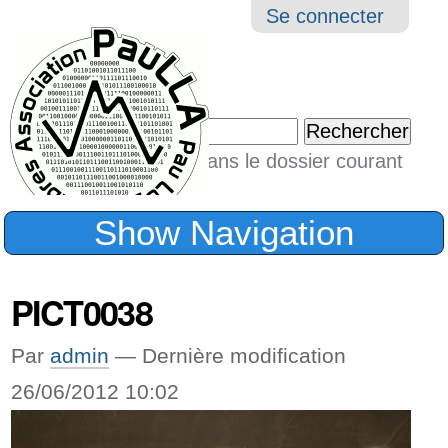
Aller
Navigation
Outil
Se connecter
au
perso
contenu.
|
Chercher par
Aller
Seulement dans le dossier courant
à
Recherche
avancée…
la
Show Navigation
navigation
PICT0038
Par
admin
—
Dernière modification
26/06/2012 10:02