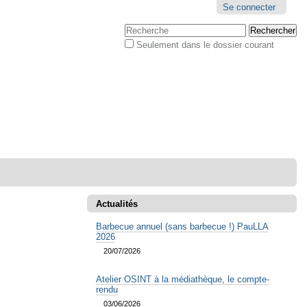
Outils
Se connecter
personnels
Chercher par
Seulement dans le dossier courant
Recherche
avancée…
Actualités
Barbecue annuel (sans barbecue !) PauLLA
2026
20/07/2026
Atelier OSINT à la médiathèque, le compte-
rendu
03/06/2026