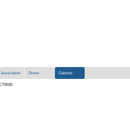
L'association
Divers
Galeries
CT0026