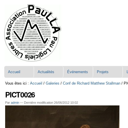
Aller
Navigation
au
contenu.
|
Aller
à
la
navigation
Accueil
Actualités
Événements
Projets
Vous êtes ici :
Accueil
/
Galeries
/
Conf de Richard Matthew Stallman
/
PI
PICT0026
Par
admin
—
Dernière modification
26/06/2012 10:02