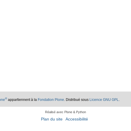
®
lone
appartiennent à la
Fondation Plone
. Distribué sous
Licence GNU GPL
.
Réalisé avec Plone & Python
Plan du site
Accessibilité