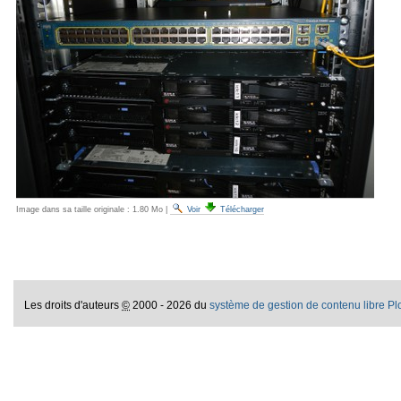
Image dans sa taille originale :
1.80 Mo
|
Voir
Télécharger
Les droits d'auteurs
©
2000 - 2026 du
système de gestion de contenu libre P