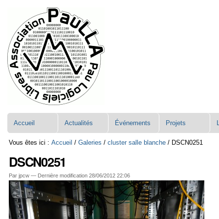
Aller
Navigation
au
contenu.
|
Aller
à
la
navigation
Accueil
Actualités
Événements
Projets
Vous êtes ici :
Accueil
/
Galeries
/
cluster salle blanche
/
DSCN0251
DSCN0251
Par jpcw —
Dernière modification
28/06/2012 22:06