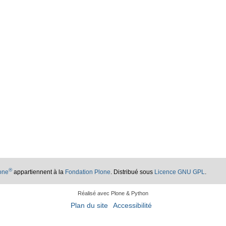
®
lone
appartiennent à la
Fondation Plone
. Distribué sous
Licence GNU GPL
.
Réalisé avec Plone & Python
Plan du site
Accessibilité