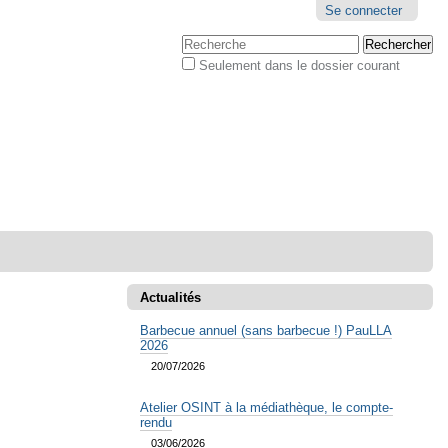
Outils
Se connecter
personnels
Chercher par
Seulement dans le dossier courant
Recherche
avancée…
Actualités
Barbecue annuel (sans barbecue !) PauLLA
2026
20/07/2026
Atelier OSINT à la médiathèque, le compte-
rendu
03/06/2026