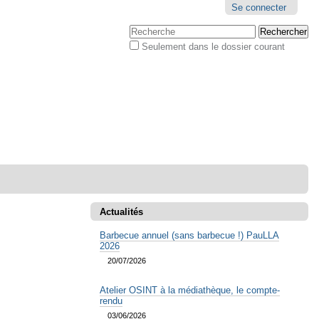
Outils
Se connecter
personnels
Chercher par
Seulement dans le dossier courant
Recherche
avancée…
Actualités
Barbecue annuel (sans barbecue !) PauLLA
2026
20/07/2026
Atelier OSINT à la médiathèque, le compte-
rendu
03/06/2026