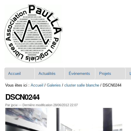
Aller
Navigation
au
contenu.
|
Aller
à
la
navigation
Accueil
Actualités
Événements
Projets
Vous êtes ici :
Accueil
/
Galeries
/
cluster salle blanche
/
DSCN0244
DSCN0244
Par jpcw —
Dernière modification
28/06/2012 22:07