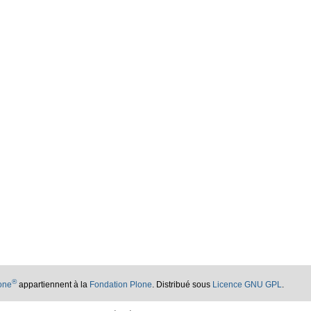
®
lone
appartiennent à la
Fondation Plone
. Distribué sous
Licence GNU GPL
.