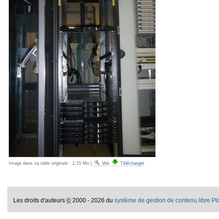
Image dans sa taille originale :
2.15 Mo
|
Voir
Télécharger
Les droits d'auteurs
©
2000 - 2026 du
système de gestion de contenu libre P