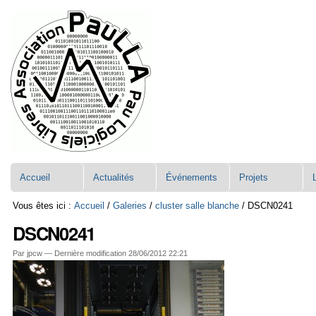
Aller
Navigation
au
contenu.
|
Aller
à
la
navigation
Accueil
Actualités
Événements
Projets
Vous êtes ici :
Accueil
/
Galeries
/
cluster salle blanche
/
DSCN0241
DSCN0241
Par jpcw —
Dernière modification
28/06/2012 22:21