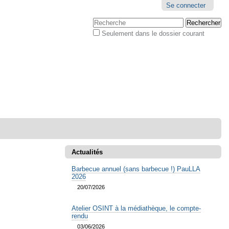
Outils
Se connecter
personnels
Chercher par
Seulement dans le dossier courant
Recherche
avancée…
Actualités
Barbecue annuel (sans barbecue !) PauLLA
2026
20/07/2026
Atelier OSINT à la médiathèque, le compte-
rendu
03/06/2026