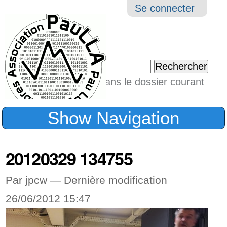
Aller
Navigation
Outil
Se connecter
au
perso
contenu.
|
Chercher par
Aller
Seulement dans le dossier courant
à
Recherche
avancée…
la
Show Navigation
navigation
20120329 134755
Par jpcw —
Dernière modification
26/06/2012 15:47