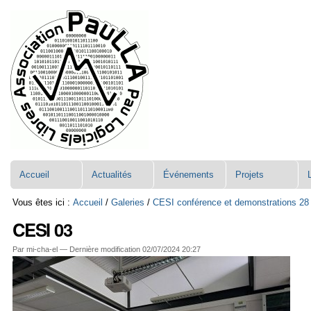
Aller
Navigation
au
contenu.
|
Aller
à
la
navigation
Accueil
Actualités
Événements
Projets
Vous êtes ici :
Accueil
/
Galeries
/
CESI conférence et demonstrations 28 
CESI 03
Par mi-cha-el —
Dernière modification
02/07/2024 20:27