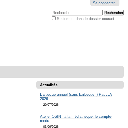
Outils
Se connecter
personnels
Chercher par
Seulement dans le dossier courant
Recherche
avancée…
Actualités
Barbecue annuel (sans barbecue !) PauLLA
2026
20/07/2026
Atelier OSINT à la médiathèque, le compte-
rendu
03/06/2026