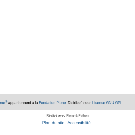
®
lone
appartiennent à la
Fondation Plone
. Distribué sous
Licence GNU GPL
.
Réalisé avec Plone & Python
Plan du site
Accessibilité