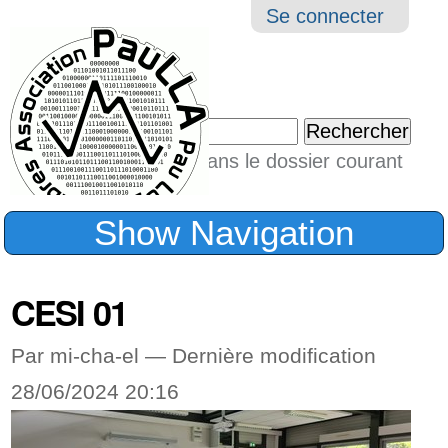
Aller
Navigation
Outil
Se connecter
au
perso
contenu.
|
Chercher par
Aller
Seulement dans le dossier courant
à
Recherche
avancée…
la
Show Navigation
navigation
CESI 01
Par mi-cha-el —
Dernière modification
28/06/2024 20:16