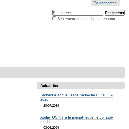
Outils
Se connecter
personnels
Chercher par
Seulement dans le dossier courant
Recherche
avancée…
Actualités
Barbecue annuel (sans barbecue !) PauLLA
2026
20/07/2026
Atelier OSINT à la médiathèque, le compte-
rendu
03/06/2026