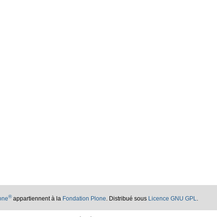
®
lone
appartiennent à la
Fondation Plone
. Distribué sous
Licence GNU GPL
.