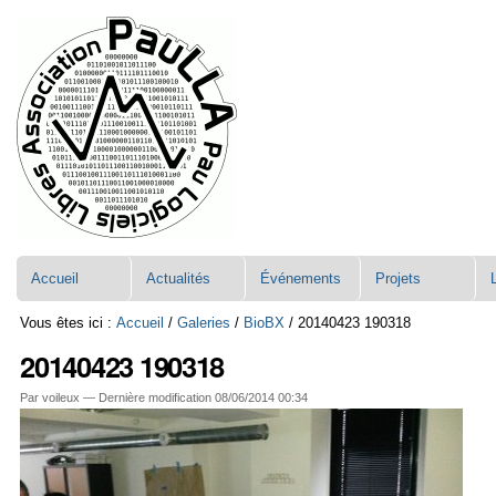
Aller
Navigation
au
contenu.
|
Aller
à
la
navigation
Accueil
Actualités
Événements
Projets
Vous êtes ici :
Accueil
/
Galeries
/
BioBX
/
20140423 190318
20140423 190318
Par voileux —
Dernière modification
08/06/2014 00:34