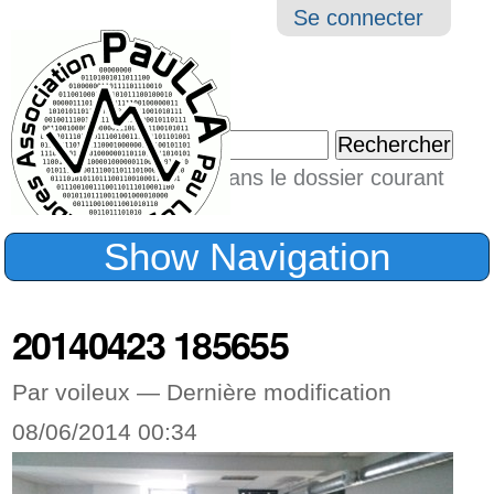
Aller
Navigation
Outil
Se connecter
au
perso
contenu.
|
Chercher par
Aller
Seulement dans le dossier courant
à
Recherche
avancée…
la
Show Navigation
navigation
20140423 185655
Par voileux —
Dernière modification
08/06/2014 00:34