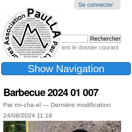
Aller
Navigation
Outil
Se connecter
au
perso
contenu.
|
Chercher par
Aller
Seulement dans le dossier courant
à
Recherche
avancée…
la
Show Navigation
navigation
Barbecue 2024 01 007
Par mi-cha-el —
Dernière modification
24/08/2024 11:18