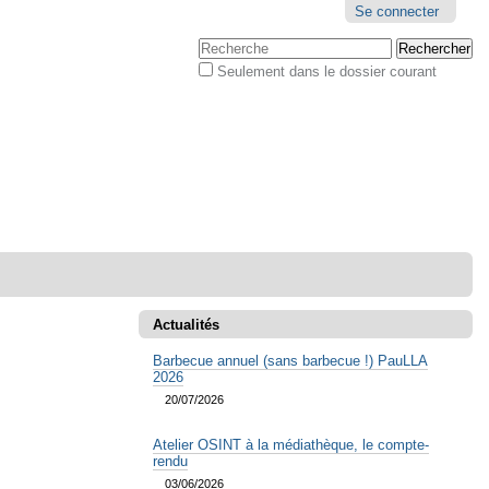
Outils
Se connecter
personnels
Chercher par
Seulement dans le dossier courant
Recherche
avancée…
Actualités
Barbecue annuel (sans barbecue !) PauLLA
2026
20/07/2026
Atelier OSINT à la médiathèque, le compte-
rendu
03/06/2026