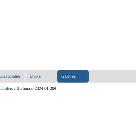
L'association
Divers
Galeries
Carolins
/
Barbecue 2024 01 004