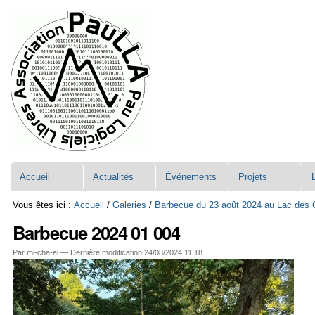
Aller
Navigation
au
contenu.
|
Aller
à
la
navigation
Accueil
Actualités
Événements
Projets
Vous êtes ici :
Accueil
/
Galeries
/
Barbecue du 23 août 2024 au Lac des 
Barbecue 2024 01 004
Par mi-cha-el —
Dernière modification
24/08/2024 11:18