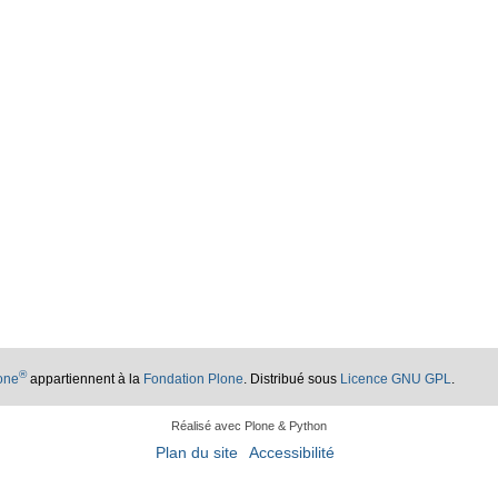
®
lone
appartiennent à la
Fondation Plone
. Distribué sous
Licence GNU GPL
.
Réalisé avec Plone & Python
Plan du site
Accessibilité