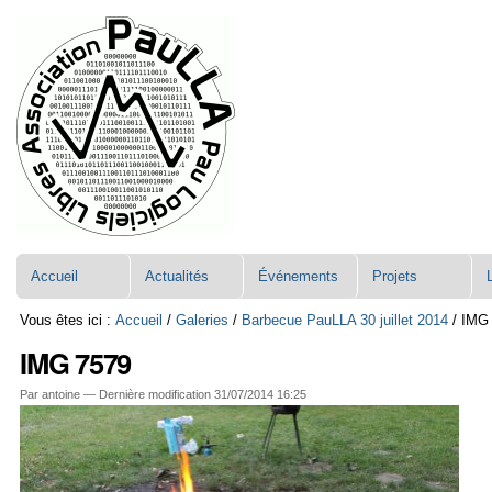
Aller
Navigation
au
contenu.
|
Aller
à
la
navigation
Accueil
Actualités
Événements
Projets
Vous êtes ici :
Accueil
/
Galeries
/
Barbecue PauLLA 30 juillet 2014
/
IMG
IMG 7579
Par antoine —
Dernière modification
31/07/2014 16:25