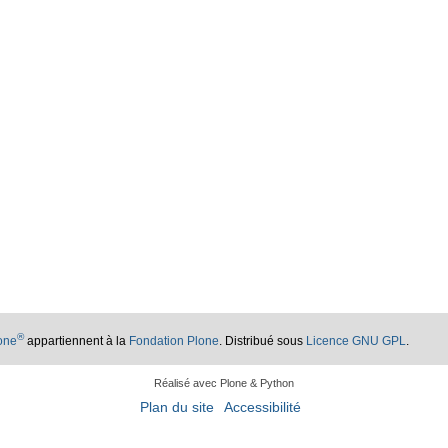
®
lone
appartiennent à la
Fondation Plone
. Distribué sous
Licence GNU GPL
.
Réalisé avec Plone & Python
Plan du site
Accessibilité