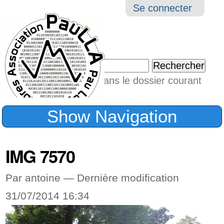
Aller
Navigation
Outil
Se connecter
au
perso
contenu.
|
Chercher par
Aller
Seulement dans le dossier courant
à
Recherche
avancée…
la
Show Navigation
navigation
IMG 7570
Par antoine —
Dernière modification
31/07/2014 16:34