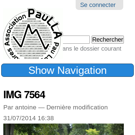
Aller
Navigation
Outil
Se connecter
au
perso
contenu.
|
Chercher par
Aller
Seulement dans le dossier courant
à
Recherche
avancée…
la
Show Navigation
navigation
IMG 7564
Par antoine —
Dernière modification
31/07/2014 16:38