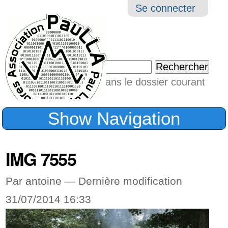
Aller
Navigation
Outil
Se connecter
au
perso
contenu.
|
Chercher par
Aller
Seulement dans le dossier courant
à
Recherche
avancée…
la
Show Navigation
navigation
IMG 7555
Par antoine —
Dernière modification
31/07/2014 16:33