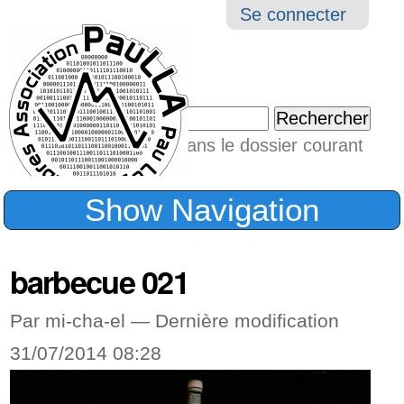
Aller
Navigation
Outil
Se connecter
au
perso
contenu.
|
Chercher par
Aller
Seulement dans le dossier courant
à
Recherche
avancée…
la
Show Navigation
navigation
barbecue 021
Par mi-cha-el —
Dernière modification
31/07/2014 08:28