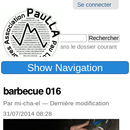
Aller
Navigation
Outil
Se connecter
au
perso
contenu.
|
Chercher par
Aller
Seulement dans le dossier courant
à
Recherche
avancée…
la
Show Navigation
navigation
barbecue 016
Par mi-cha-el —
Dernière modification
31/07/2014 08:28